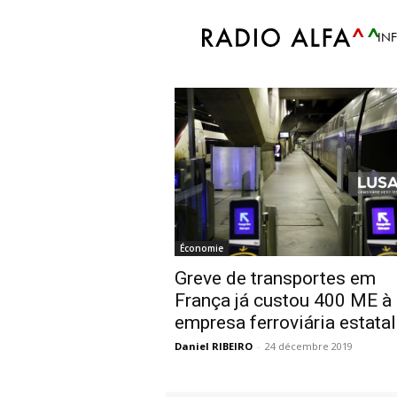
Accueil
Tags
Caminhos de ferro
IN
Tag: caminhos de f
Économie
Greve de transportes em
França já custou 400 ME à
empresa ferroviária estatal
Daniel RIBEIRO
-
24 décembre 2019