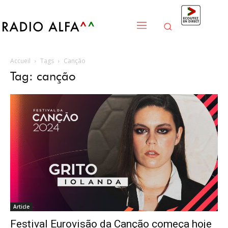
Accueil
Tags
Canção
Tag: canção
Article
Festival Eurovisão da Canção começa hoje