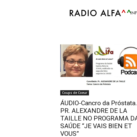
Accueil
Tags
Cancro da Próstata
IN
Tag: Cancro da Pró
Coups de Coeur
ÁUDIO-Cancro da Próstata.
PR. ALEXANDRE DE LA
TAILLE NO PROGRAMA D
SAÚDE “JE VAIS BIEN ET
VOUS”