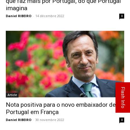
que faz mais por Portugal, do que Portugal
imagina
Daniel RIBEIRO
-
14 décembre 2022
0
Flash Info
Article
Nota positiva para o novo embaixador de
Portugal em França
Daniel RIBEIRO
-
30 novembre 2022
0