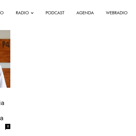
FO
RADIO
PODCAST
AGENDA
WEBRADIO
Sócrates
ia
va
0