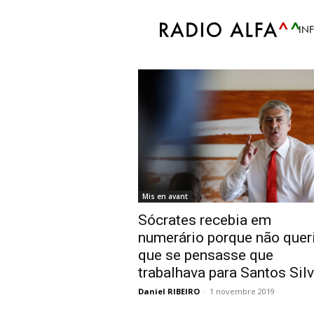
Accueil
Tags
Casa de Paris Sócrates
IN
Tag: casa de Paris 
Mis en avant
Sócrates recebia em
numerário porque não quer
que se pensasse que
trabalhava para Santos Sil
Daniel RIBEIRO
-
1 novembre 2019