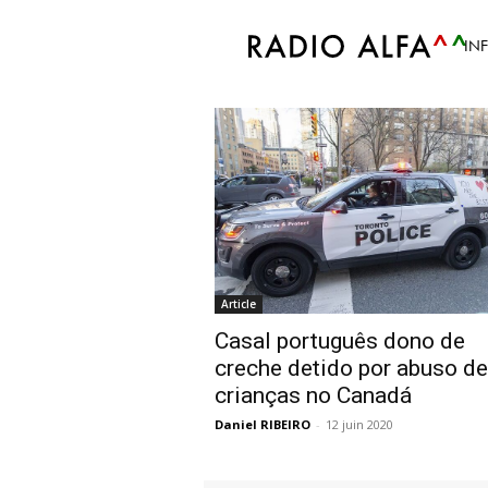
Accueil
Tags
Casal português Canadá
IN
Tag: casal portug
Article
Casal português dono de
creche detido por abuso de
crianças no Canadá
Daniel RIBEIRO
-
12 juin 2020