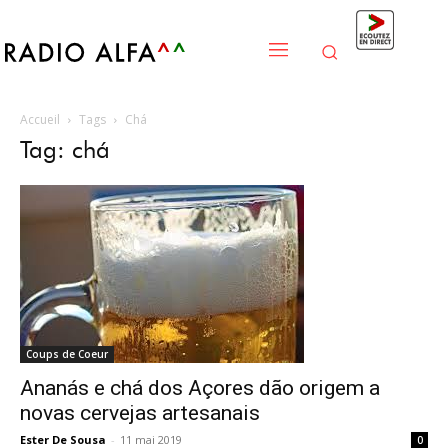
Accueil
Tags
Chá
Tag: chá
Coups de Coeur
Ananás e chá dos Açores dão origem a
novas cervejas artesanais
Ester De Sousa
-
11 mai 2019
0