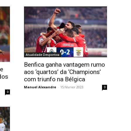
Atualidade Desportiva
Benfica ganha vantagem rumo
 e
aos ‘quartos’ da ‘Champions’
 dos
com triunfo na Bélgica
Manuel Alexandre
-
15 février 2023
0
0