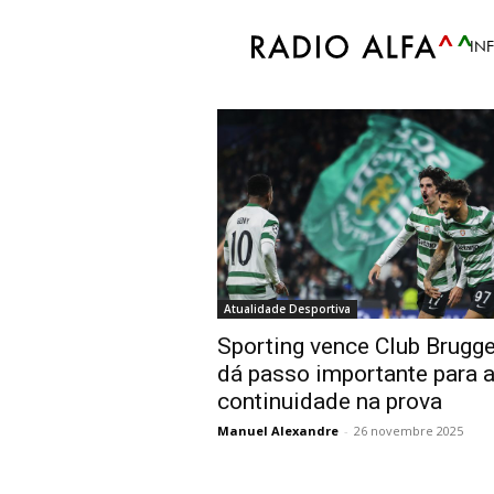
Accueil
Tags
Club Brugge
IN
Tag: Club Brugge
Atualidade Desportiva
Sporting vence Club Brugge
dá passo importante para 
continuidade na prova
Manuel Alexandre
-
26 novembre 2025