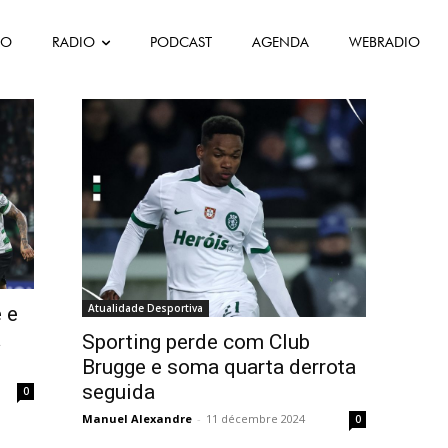
FO
RADIO
PODCAST
AGENDA
WEBRADIO
Atualidade Desportiva
 e
a
Sporting perde com Club
Brugge e soma quarta derrota
seguida
0
Manuel Alexandre
-
11 décembre 2024
0