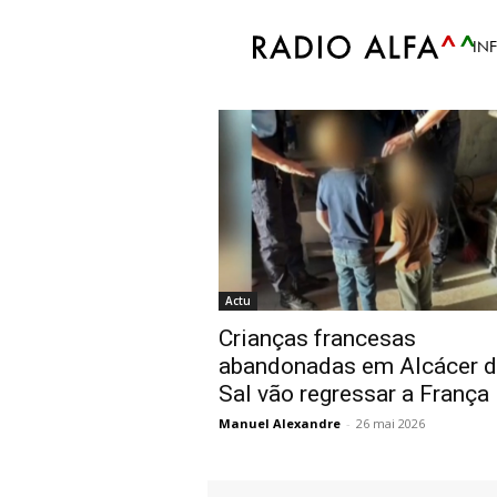
Accueil
Tags
Colmar
IN
Tag: Colmar
Actu
Crianças francesas
abandonadas em Alcácer 
Sal vão regressar a França
Manuel Alexandre
-
26 mai 2026