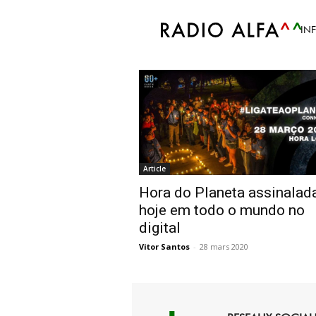
Accueil
Tags
#connect2earth
IN
Tag: #connect2ear
Article
Hora do Planeta assinalad
hoje em todo o mundo no
digital
Vitor Santos
-
28 mars 2020