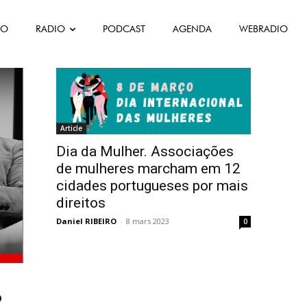
FO
RADIO
PODCAST
AGENDA
WEBRADIO
r
Article
Dia da Mulher. Associações
de mulheres marcham em 12
cidades portugueses por mais
direitos
Daniel RIBEIRO
-
8 mars 2023
0
o