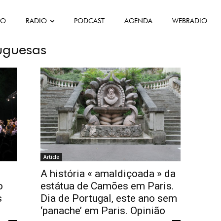
es e das Comunidades Portuguesas
FO
RADIO
PODCAST
AGENDA
WEBRADIO
gal de Camões e das
uguesas
Article
A história « amaldiçoada » da
o
estátua de Camões em Paris.
s
Dia de Portugal, este ano sem
‘panache’ em Paris. Opinião