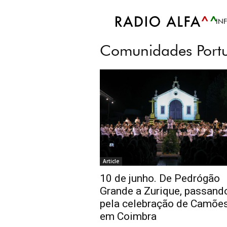
Accueil
Tags
Dia de Portugal de Camõ
IN
Tag: Dia de Portu
Comunidades Port
Article
10 de junho. De Pedrógão
Grande a Zurique, passand
pela celebração de Camõe
em Coimbra