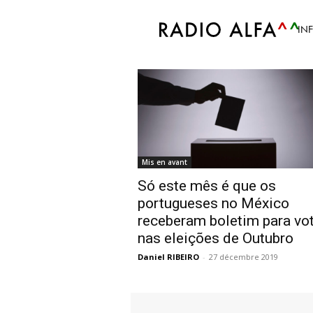
Accueil
Tags
Emigrantes. portugueses 
IN
Tag: emigrantes. p
Mis en avant
Só este mês é que os
portugueses no México
receberam boletim para vo
nas eleições de Outubro
Daniel RIBEIRO
-
27 décembre 2019