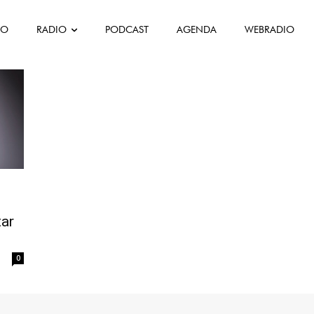
do estrangeiro
FO
RADIO
PODCAST
AGENDA
WEBRADIO
ortugueses do estrangeiro
tar
0