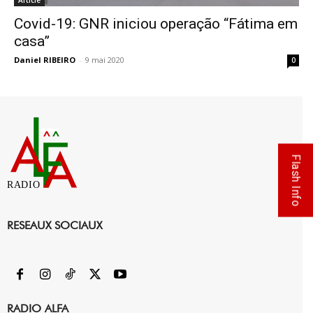
Article
Covid-19: GNR iniciou operação “Fátima em
casa”
Daniel RIBEIRO
-
9 mai 2020
0
Flash Info
RADIO
RESEAUX SOCIAUX
RADIO ALFA