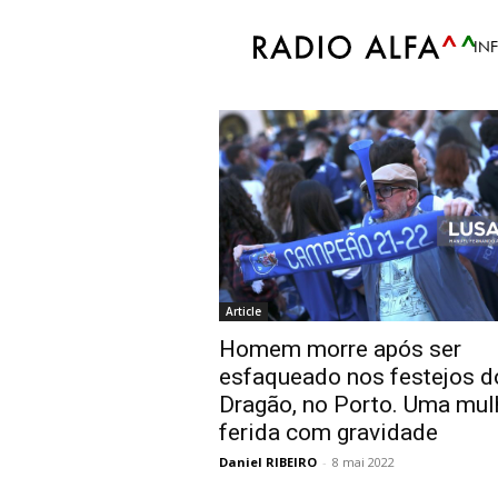
Accueil
Tags
Festa do Porto
IN
Tag: Festa do Porto
Article
Homem morre após ser
esfaqueado nos festejos d
Dragão, no Porto. Uma mul
ferida com gravidade
Daniel RIBEIRO
-
8 mai 2022