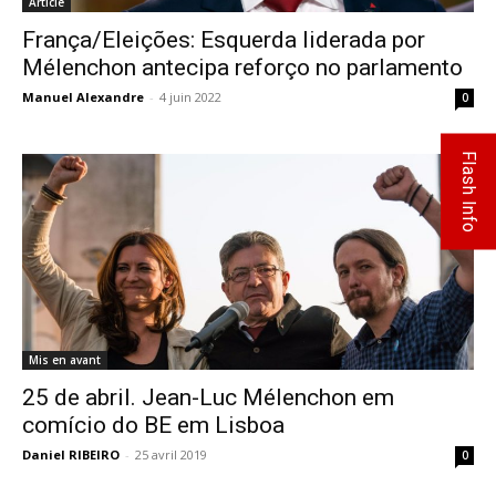
Article
França/Eleições: Esquerda liderada por
Mélenchon antecipa reforço no parlamento
Manuel Alexandre
-
4 juin 2022
0
Flash Info
Mis en avant
25 de abril. Jean-Luc Mélenchon em
comício do BE em Lisboa
Daniel RIBEIRO
-
25 avril 2019
0