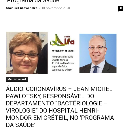
‘Programa da Saúde’
Manuel Alexandre
-
18 novembre 2020
0
Mis en avant
ÁUDIO: CORONAVÍRUS – JEAN MICHEL
PAWLOTSKY, RESPONSÁVEL DO
DEPARTAMENTO “BACTÉRIOLOGIE –
VIROLOGIE” DO HOSPITAL HENRI-
MONDOR EM CRÉTEIL, NO ‘PROGRAMA
DA SAÚDE’.