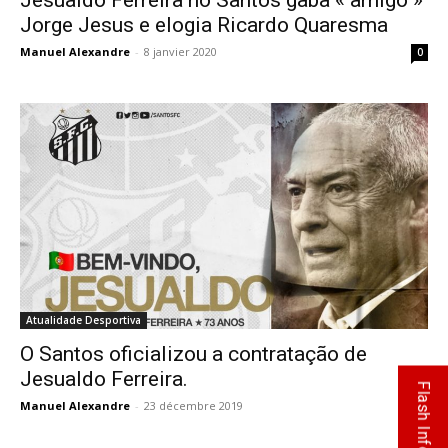
Jesualdo Ferreira no Santos gaba « amigo »
Jorge Jesus e elogia Ricardo Quaresma
Manuel Alexandre
-
8 janvier 2020
0
Atualidade Desportiva
O Santos oficializou a contratação de
Jesualdo Ferreira.
Flash Info
Manuel Alexandre
-
23 décembre 2019
0