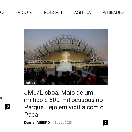
FO
RADIO
PODCAST
AGENDA
WEBRADIO
Article
JMJ/Lisboa. Mais de um
ra
milhão e 500 mil pessoas no
Parque Tejo em vigília com o
0
Papa
Daniel RIBEIRO
-
6 août 2023
0