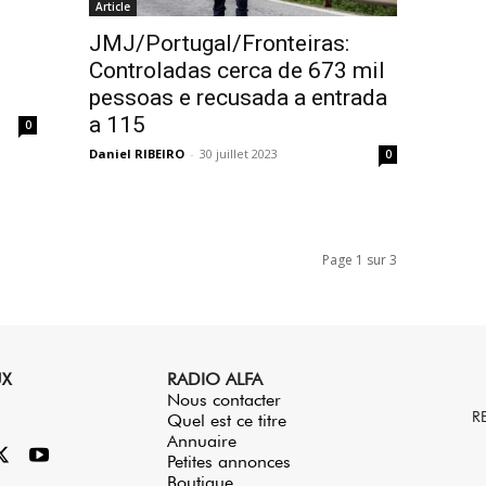
Article
JMJ/Portugal/Fronteiras:
Controladas cerca de 673 mil
pessoas e recusada a entrada
a 115
0
Daniel RIBEIRO
-
30 juillet 2023
0
Page 1 sur 3
UX
RADIO ALFA
Nous contacter
R
Quel est ce titre
Annuaire
Petites annonces
Boutique