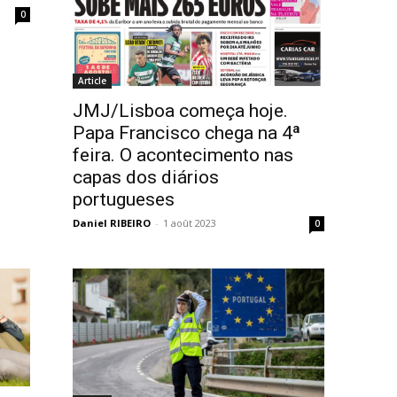
0
Article
JMJ/Lisboa começa hoje.
Papa Francisco chega na 4ª
feira. O acontecimento nas
capas dos diários
portugueses
Daniel RIBEIRO
-
1 août 2023
0