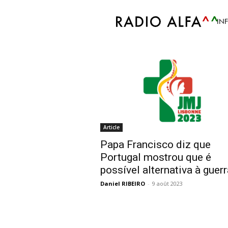
Accueil
Tags
JMJ
IN
Tag: JMJ
Article
Papa Francisco diz que
Portugal mostrou que é
possível alternativa à guer
Daniel RIBEIRO
-
9 août 2023