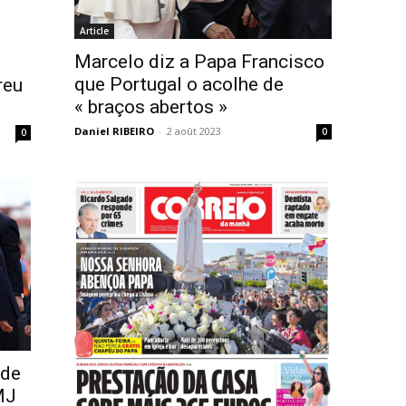
Article
Marcelo diz a Papa Francisco
que Portugal o acolhe de
reu
« braços abertos »
Daniel RIBEIRO
-
2 août 2023
0
0
 de
MJ