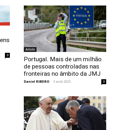
vens
Article
0
Portugal. Mais de um milhão
de pessoas controladas nas
fronteiras no âmbito da JMJ
Daniel RIBEIRO
-
3 août 2023
0