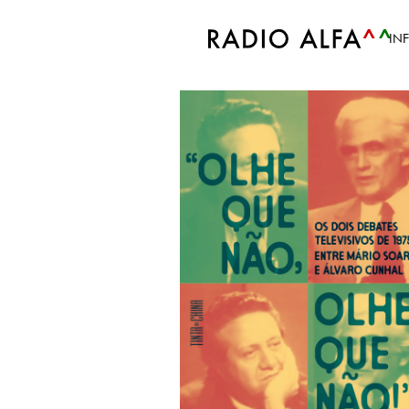
Accueil
Tags
José Pedro Castanheira
IN
Tag: José Pedro Ca