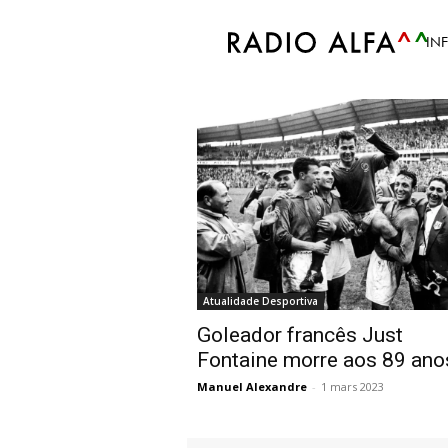
Accueil
Tags
Just Fontaine
IN
Tag: Just Fontaine
Atualidade Desportiva
Goleador francês Just
Fontaine morre aos 89 ano
Manuel Alexandre
-
1 mars 2023