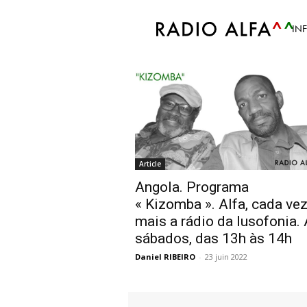
Accueil
Tags
Kizomba
IN
Tag: Kizomba
Article
Angola. Programa
« Kizomba ». Alfa, cada ve
mais a rádio da lusofonia.
sábados, das 13h às 14h
Daniel RIBEIRO
-
23 juin 2022