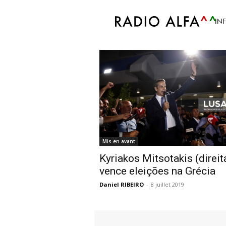
Accueil
Tags
Kyriakos Mitsotakis vende
IN
Tag: Kyriakos Mitso
Mis en avant
Kyriakos Mitsotakis (direit
vence eleições na Grécia
Daniel RIBEIRO
-
8 juillet 2019