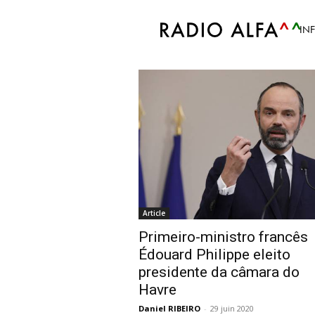
Accueil
Tags
Le Havre
IN
Tag: Le Havre
Article
Primeiro-ministro francês
Édouard Philippe eleito
presidente da câmara do
Havre
Daniel RIBEIRO
-
29 juin 2020