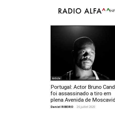
Accueil
Tags
Loures
IN
Tag: Loures
Article
Portugal: Actor Bruno Can
foi assassinado a tiro em
plena Avenida de Moscavi
Daniel RIBEIRO
-
26 juillet 2020