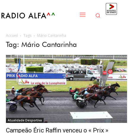
Accueil
Tags
Mário Cantarinha
Tag: Mário Cantarinha
Atualidade Desportiva
Campeão Éric Raffin venceu o « Prix »