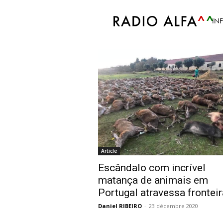
Accueil
Tags
Matança animais
IN
Tag: Matança anim
Article
Escândalo com incrível
matança de animais em
Portugal atravessa frontei
Daniel RIBEIRO
-
23 décembre 2020