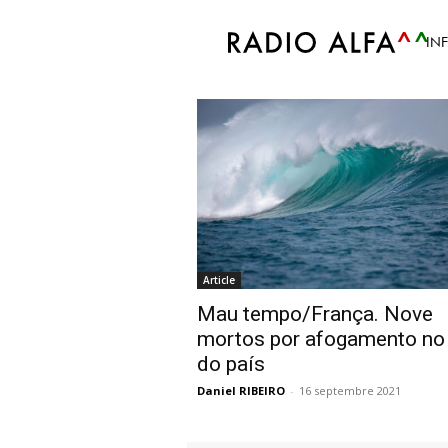
Accueil
Tags
Mau tempo França
IN
Tag: Mau tempo F
Article
Mau tempo/França. Nove
mortos por afogamento no 
do país
Daniel RIBEIRO
-
16 septembre 2021