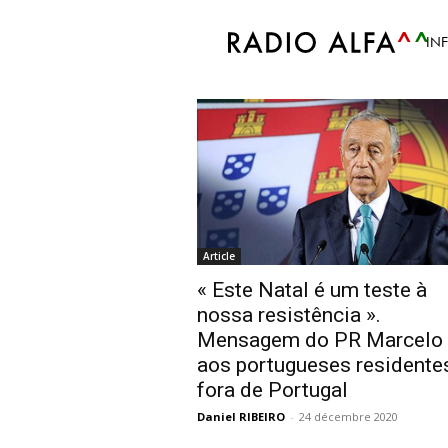
Accueil
Tags
Mensagem Ano Novo PR
IN
Tag: Mensagem An
Article
« Este Natal é um teste à
nossa resistência ».
Mensagem do PR Marcelo
aos portugueses residente
fora de Portugal
Daniel RIBEIRO
-
24 décembre 2020