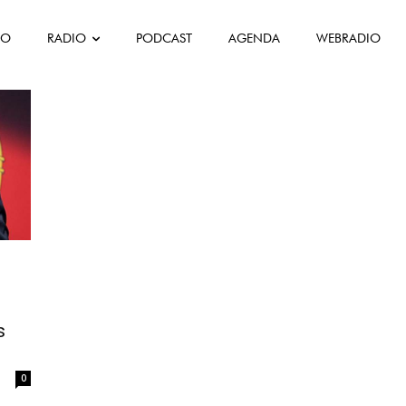
FO
RADIO
PODCAST
AGENDA
WEBRADIO
o Novo PR
s
0