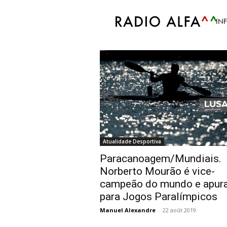
Accueil
Tags
Norberto Mourão
IN
Tag: Norberto Mou
Atualidade Desportiva
Paracanoagem/Mundiais.
Norberto Mourão é vice-
campeão do mundo e apur
para Jogos Paralímpicos
Manuel Alexandre
-
22 août 2019