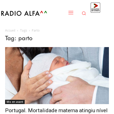
Accueil
Tags
Parto
Tag: parto
Mis en avant
Portugal. Mortalidade materna atingiu nível