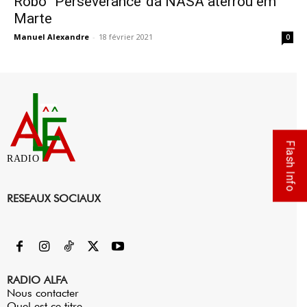
Robô “Perseverance”da NASA aterrou em
Marte
Manuel Alexandre
-
18 février 2021
0
Flash Info
RADIO
RESEAUX SOCIAUX
RADIO ALFA
Nous contacter
Quel est ce titre