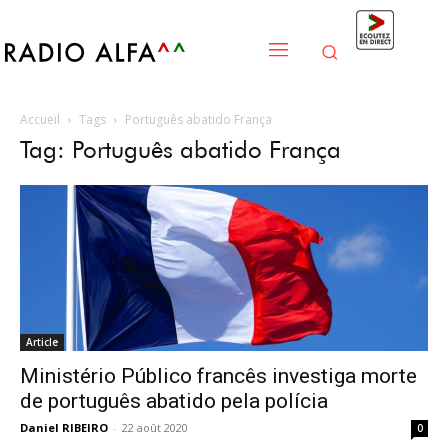
Accueil
Tags
Português abatido França
Tag: Português abatido França
Article
Ministério Público francês investiga morte
de português abatido pela polícia
Daniel RIBEIRO
-
22 août 2020
0