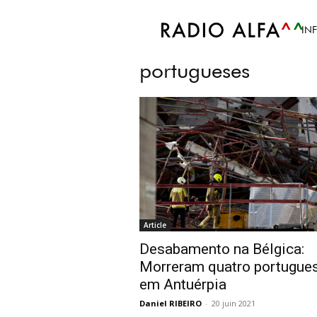
Accueil
Tags
Portugueses Bélgica. Qu
IN
Tag: Portugueses B
portugueses
Article
Desabamento na Bélgica:
Morreram quatro portugue
em Antuérpia
Daniel RIBEIRO
-
20 juin 2021