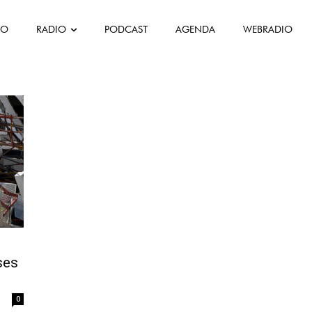
atro mortos portugueses
FO
RADIO
PODCAST
AGENDA
WEBRADIO
élgica. Quatro mortos
ses
0