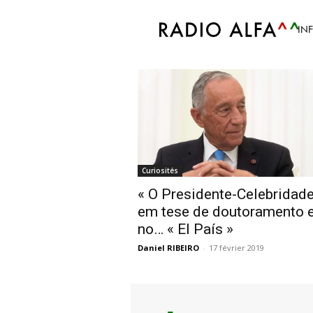
Accueil
Tags
Presidente Celebridade
IN
Tag: Presidente Ce
Curiosités
« O Presidente-Celebridade
em tese de doutoramento 
no… « El País »
Daniel RIBEIRO
-
17 février 2019