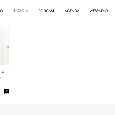
FO
RADIO
PODCAST
AGENDA
WEBRADIO
lebridade
 »
e
0