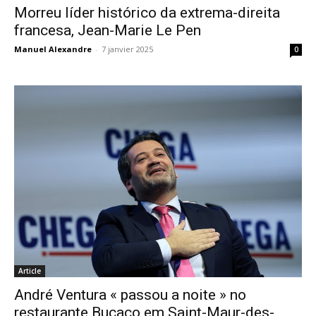
Morreu líder histórico da extrema-direita
francesa, Jean-Marie Le Pen
Manuel Alexandre
-
7 janvier 2025
0
Article
André Ventura « passou a noite » no
restaurante Buçaco em Saint-Maur-des-