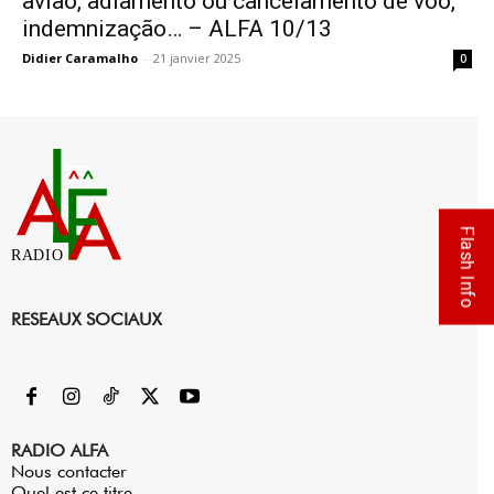
avião, adiamento ou cancelamento de vôo,
indemnização… – ALFA 10/13
Didier Caramalho
-
21 janvier 2025
0
Flash Info
RADIO
RESEAUX SOCIAUX
RADIO ALFA
Nous contacter
Quel est ce titre