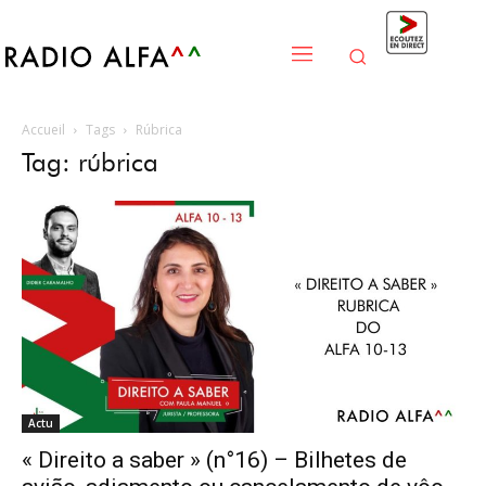
Accueil
Tags
Rúbrica
Tag: rúbrica
Actu
« Direito a saber » (n°16) – Bilhetes de