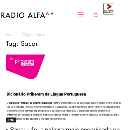
Accueil
Tags
Sacar
Tag: Sacar
Actu
« Sacar » foi a palavra mais pesquisada no