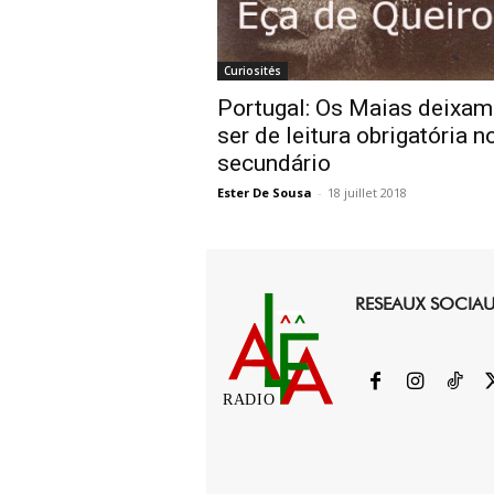
Curiosités
Portugal: Os Maias deixam
ser de leitura obrigatória n
secundário
Ester De Sousa
-
18 juillet 2018
RESEAUX SOCIA
RADIO