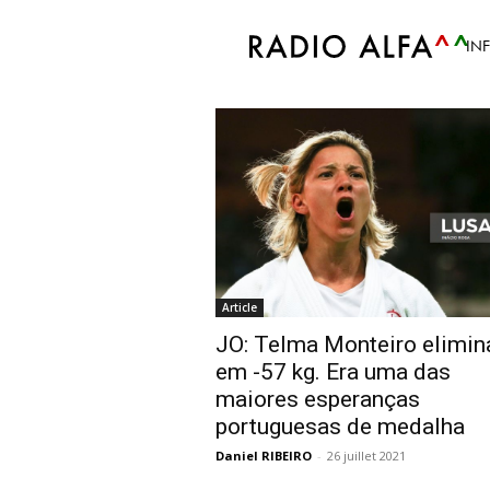
Accueil
Tags
Telma Monteiro Tóquio
IN
Tag: Telma Montei
Article
JO: Telma Monteiro elimin
em -57 kg. Era uma das
maiores esperanças
portuguesas de medalha
Daniel RIBEIRO
-
26 juillet 2021