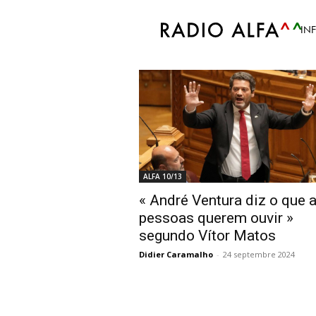
Accueil
Tags
Vítor Matos
IN
Tag: Vítor Matos
ALFA 10/13
« André Ventura diz o que 
pessoas querem ouvir »
segundo Vítor Matos
Didier Caramalho
-
24 septembre 2024