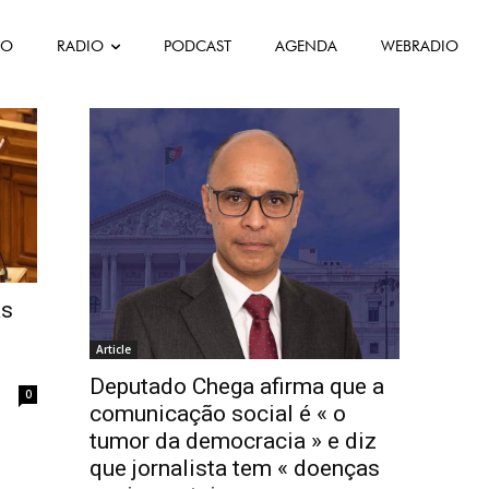
FO
RADIO
PODCAST
AGENDA
WEBRADIO
as
Article
Deputado Chega afirma que a
0
comunicação social é « o
tumor da democracia » e diz
que jornalista tem « doenças