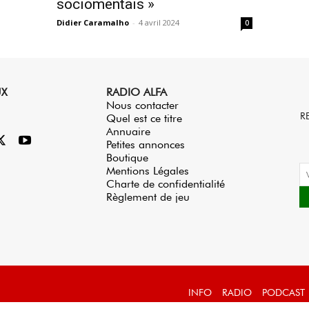
sociomentais »
Didier Caramalho
-
4 avril 2024
0
UX
RADIO ALFA
Nous contacter
R
Quel est ce titre
Annuaire
Petites annonces
Boutique
Mentions Légales
Charte de confidentialité
Règlement de jeu
INFO
RADIO
PODCAST