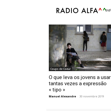
Accueil
Tags
Vocabulário
IN
Tag: Vocabulário
Coups de Coeur
O que leva os jovens a usa
tantas vezes a expressão
« tipo »
Manuel Alexandre
-
30 novembre 2019