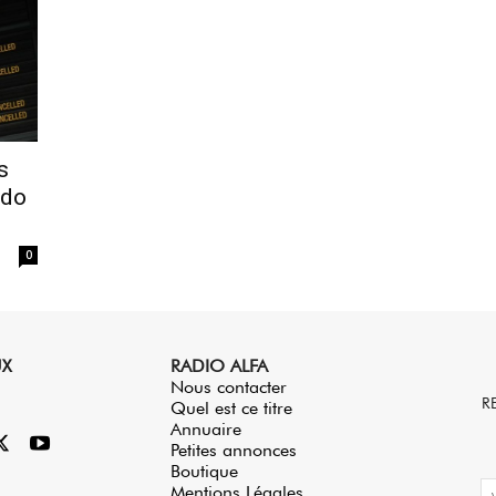
s
ndo
0
UX
RADIO ALFA
Nous contacter
R
Quel est ce titre
Annuaire
Petites annonces
Boutique
Mentions Légales