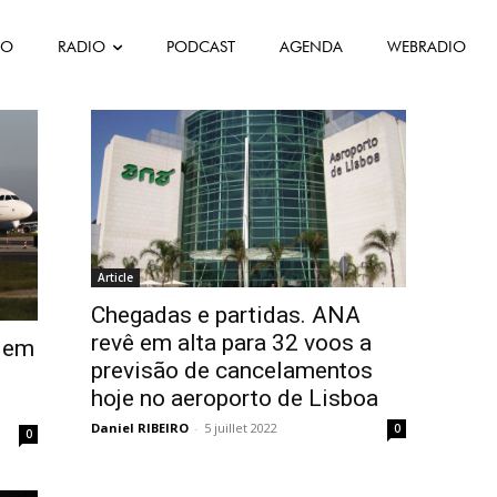
FO
RADIO
PODCAST
AGENDA
WEBRADIO
os
Article
Chegadas e partidas. ANA
revê em alta para 32 voos a
s em
previsão de cancelamentos
hoje no aeroporto de Lisboa
Daniel RIBEIRO
-
5 juillet 2022
0
0