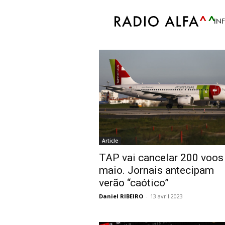
Accueil
Tags
Voos cancelados
IN
Tag: voos cancelad
Article
TAP vai cancelar 200 voo
maio. Jornais antecipam
verão “caótico”
Daniel RIBEIRO
-
13 avril 2023