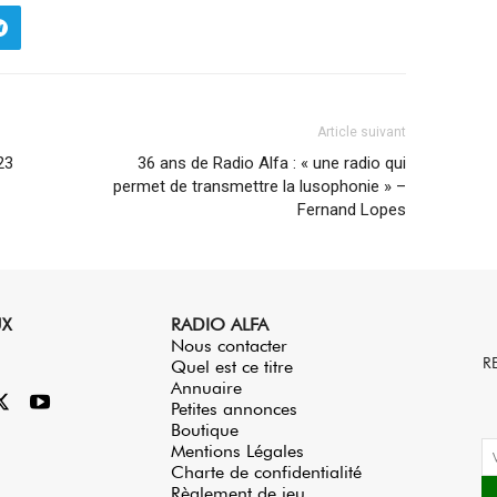
haut/bas
pour
augmenter
ou
Article suivant
diminuer
23
36 ans de Radio Alfa : « une radio qui
le
permet de transmettre la lusophonie » –
volume.
Fernand Lopes
UX
RADIO ALFA
Nous contacter
R
Quel est ce titre
Annuaire
Petites annonces
Boutique
Mentions Légales
Charte de confidentialité
Règlement de jeu