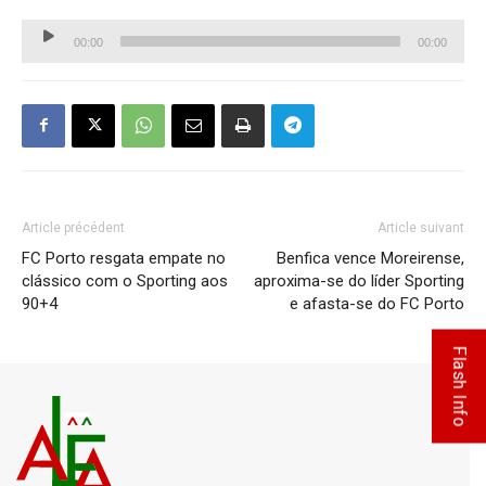
Lecteur
00:00
00:00
audio
Article précédent
Article suivant
FC Porto resgata empate no
Benfica vence Moreirense,
clássico com o Sporting aos
aproxima-se do líder Sporting
90+4
e afasta-se do FC Porto
Flash Info