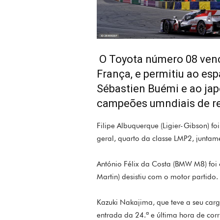
O Toyota número 08 venc
França, e permitiu ao es
Sébastien Buémi e ao ja
campeões umndiais de re
Filipe Albuquerque (Ligier-Gibson) f
geral, quarto da classe LMP2, juntame
António Félix da Costa (BMW M8) foi 
Martin) desistiu com o motor partido.
Kazuki Nakajima, que teve a seu carg
entrada da 24.ª e última hora de cor