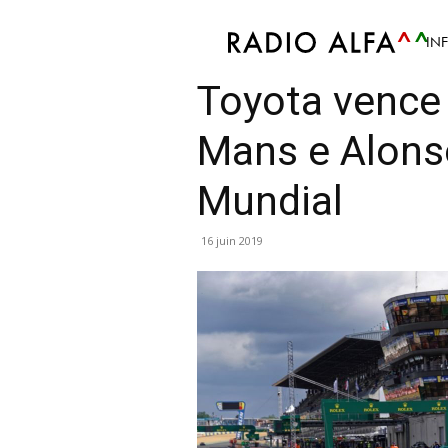
IN
Sport
Atualidade Desportiva
Info
Mis en av
Toyota vence
Mans e Alonso
Mundial
16 juin 2019