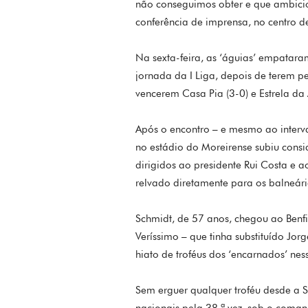
não conseguimos obter e que ambicio
conferência de imprensa, no centro de
Na sexta-feira, as ‘águias’ empatar
jornada da I Liga, depois de terem p
vencerem Casa Pia (3-0) e Estrela d
Após o encontro – e mesmo ao interva
no estádio do Moreirense subiu cons
dirigidos ao presidente Rui Costa e 
relvado diretamente para os balneário
Schmidt, de 57 anos, chegou ao Benf
Veríssimo – que tinha substituído Jo
hiato de troféus dos ‘encarnados’ ne
Sem erguer qualquer troféu desde a 
nacionais pela 38.ª vez, sob o coma