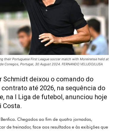
ng their Portuguese First League soccer match with Moreirense held at
ra de Conegos, Portugal, 30 August 2024. FERNANDO VELUDO/LUSA
r Schmidt deixou o comando do
a contrato até 2026, na sequência do
 na I Liga de futebol, anunciou hoje
i Costa.
 Benfica. Chegados ao fim de quatro jornadas,
r de treinador, face aos resultados e às exibições que