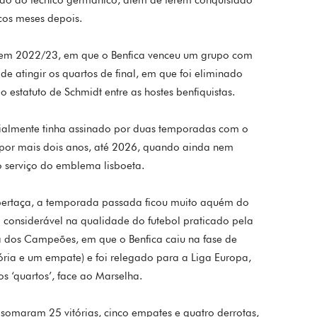
cos meses depois.
m 2022/23, em que o Benfica venceu um grupo com
de atingir os quartos de final, em que foi eliminado
o estatuto de Schmidt entre as hostes benfiquistas.
icialmente tinha assinado por duas temporadas com o
 por mais dois anos, até 2026, quando ainda nem
o serviço do emblema lisboeta.
pertaça, a temporada passada ficou muito aquém do
 considerável na qualidade do futebol praticado pela
ga dos Campeões, em que o Benfica caiu na fase de
ória e um empate) e foi relegado para a Liga Europa,
 ‘quartos’, face ao Marselha.
 somaram 25 vitórias, cinco empates e quatro derrotas,