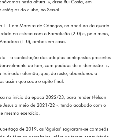
návamos nesta altura », disse Rui Costa, em
 estágios do clube, no Seixal.
am 1-1 em Moreira de Cónegos, na abertura da quarta
erdido na estreia com o Famalicão (2-0) e, pelo meio,
a Amadora (1-0), ambos em casa.
lo – a contestação dos adeptos benfiquistas presentes
ideravelmente de tom, com pedidos de « demissão »,
ao treinador alemão, que, de resto, abandonou o
s assim que soou o apito final.
ica no início da época 2022/23, para render Nélson
rge Jesus a meio de 2021/22 -, tendo acabado com o
sse mesmo exercício.
Supertaça de 2019, as ‘águias’ sagraram-se campeãs
ndo do técnico germânico, além de terem conquistado