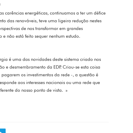
?
as carências energéticas, continuamos a ter um défice
to das renováveis, teve uma ligeira redução nestes
erspectivas de nos transformar em grandes
o e não está feito sequer nenhum estudo.
ergia é uma das novidades deste sistema criado nos
ação e desmembramento da EDP. Criou-se esta coisa
 pagarem os investimentos da rede -, a questão é
sponde aos interesses nacionais ou uma rede que
iferente do nosso ponto de vista. »