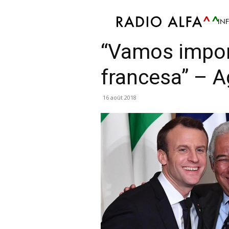
IN
Info
Économie
“Vamos impor
francesa” – 
16 août 2018