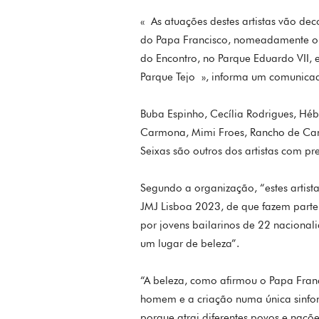
« As atuações destes artistas vão de
do Papa Francisco, nomeadamente o A
do Encontro, no Parque Eduardo VII, 
Parque Tejo », informa um comunica
Buba Espinho, Cecília Rodrigues, H
Carmona, Mimi Froes, Rancho de Can
Seixas são outros dos artistas com pr
Segundo a organização, “estes artist
JMJ Lisboa 2023, de que fazem parte
por jovens bailarinos de 22 nacional
um lugar de beleza”.
“A beleza, como afirmou o Papa Fran
homem e a criação numa única sinfoni
porque atrai diferentes povos e naç