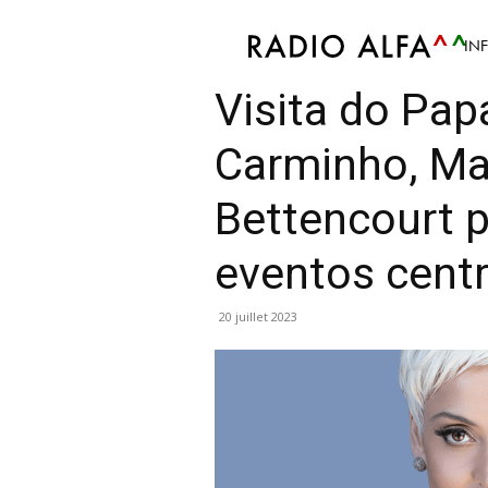
IN
Info
Article
Culture
Mis en avant
Politiq
Visita do Pap
Carminho, Ma
Bettencourt 
eventos cent
20 juillet 2023