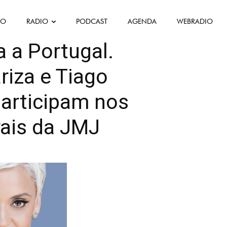
FO
RADIO
PODCAST
AGENDA
WEBRADIO
ue
Société
a a Portugal.
riza e Tiago
participam nos
rais da JMJ