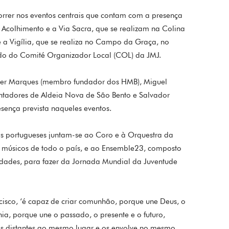
correr nos eventos centrais que contam com a presença
colhimento e a Via Sacra, que se realizam na Colina
e a Vigília, que se realiza no Campo da Graça, no
do do Comité Organizador Local (COL) da JMJ.
éber Marques (membro fundador dos HMB), Miguel
tadores de Aldeia Nova de São Bento e Salvador
esença prevista naqueles eventos.
as portugueses juntam-se ao Coro e à Orquestra da
 músicos de todo o país, e ao Ensemble23, composto
idades, para fazer da Jornada Mundial da Juventude
cisco, ‘é capaz de criar comunhão, porque une Deus, o
a, porque une o passado, o presente e o futuro,
ões distantes ao mesmo lugar e os envolve no mesmo