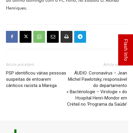
do último domingo com o FC Porto, no Estádio D. Afonso
Henriques.
Flash Info
Article précédent
Article suivant
PSP identificou várias pessoas
ÁUDIO: Coronavírus – Jean
suspeitas de entoarem
Michel Pawlotsky, responsável
cânticos racista a Marega
do departamento
« Bactériologie – Virologie » do
Hospital Henri-Mondor em
Créteil no ‘Programa da Saúde’