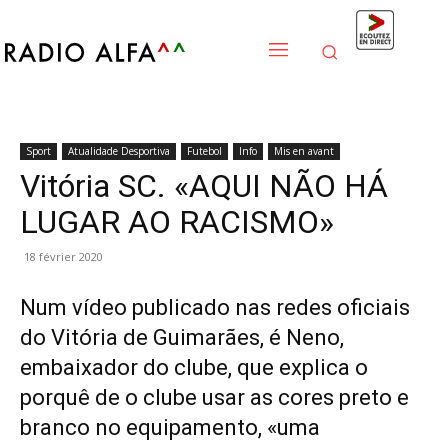
Sport
Atualidade Desportiva
Futebol
Info
Mis en avant
Vitória SC. «AQUI NÃO HÁ
LUGAR AO RACISMO»
18 février 2020
Num vídeo publicado nas redes oficiais
do Vitória de Guimarães, é Neno,
embaixador do clube, que explica o
porquê de o clube usar as cores preto e
branco no equipamento, «uma